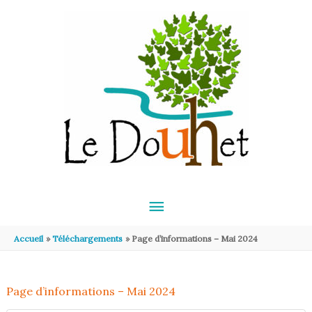
Aller au contenu
Aller au pied de page
MENU
PRINCIPAL
Accueil
Téléchargements
Page d’informations – Mai 2024
Page d’informations – Mai 2024