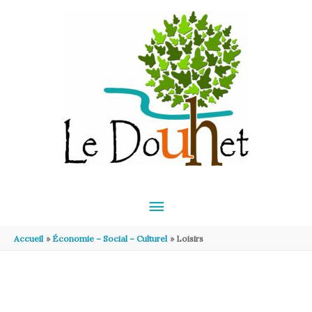
Aller au contenu
Aller au pied de page
MENU
PRINCIPAL
Accueil
Économie – Social – Culturel
Loisirs