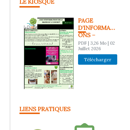
LE KIOSQUE
PAGE
D’INFORMATI
ONS –
JUILLET 2026
PDF
| 3,26 Mo
| 02
Juillet 2026
Télécharger
LIENS PRATIQUES