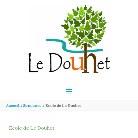
Aller au contenu
Aller au pied de page
MENU
PRINCIPAL
Accueil
Structures
Ecole de Le Douhet
Ecole de Le Douhet