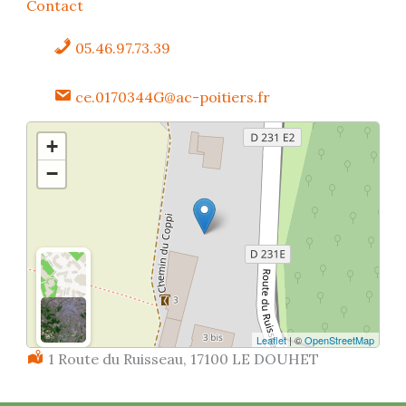
Contact
05.46.97.73.39
ce.0170344G@ac-poitiers.fr
+
−
Leaflet
| ©
OpenStreetMap
Localisation :
1 Route du Ruisseau, 17100 LE DOUHET