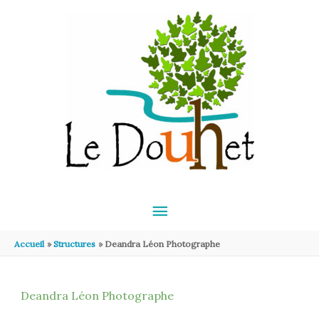
Aller au contenu
Aller au pied de page
MENU
PRINCIPAL
Accueil
Structures
Deandra Léon Photographe
Deandra Léon Photographe