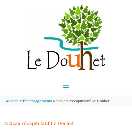
Aller au contenu
Aller au pied de page
MENU
PRINCIPAL
Accueil
Téléchargements
Tableau récapitulatif Le Douhet
Tableau récapitulatif Le Douhet