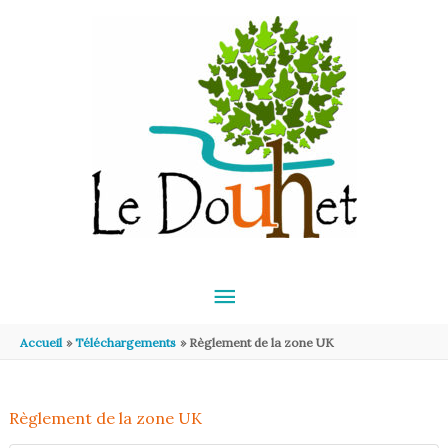
Aller au contenu
Aller au pied de page
MENU
PRINCIPAL
Accueil
Téléchargements
Règlement de la zone UK
Règlement de la zone UK