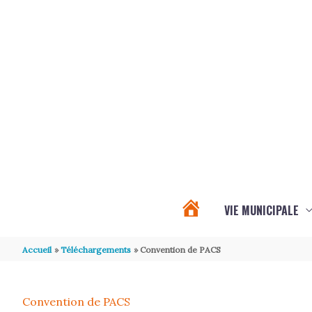
Aller au contenu
Aller au pied de page
VIE MUNICIPALE
PROCHAINS
Accueil
Téléchargements
Convention de PACS
ÉVÉNEMENTS
Convention de PACS