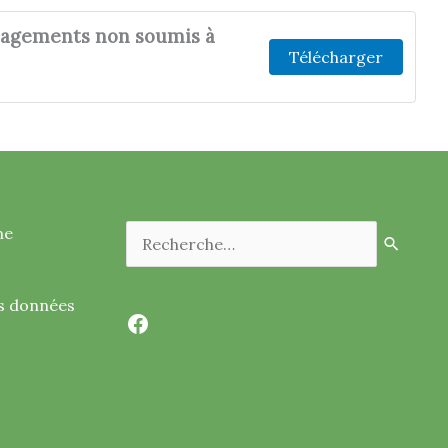
énagements non soumis à
Télécharger
Rechercher :
me
es données
Facebook