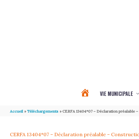
Aller au contenu
Aller au pied de page
VIE MUNICIPALE
PROCHAINS
Accueil
Téléchargements
CERFA 13404*07 – Déclaration préalable – 
ÉVÉNEMENTS
CERFA 13404*07 – Déclaration préalable – Constructio