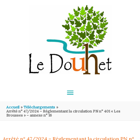
Aller au contenu
Aller au pied de page
MENU
PRINCIPAL
Accueil
Téléchargements
Arrêté n° 47/2024 – Réglementant la circulation PN n° 401 « Les
Brousses » – annexe n° 16
Arrêté n° 47/2024 – Réglementant la circulation PN n°