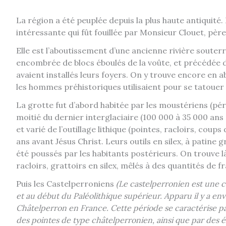
La région a été peuplée depuis la plus haute antiquité.
intéressante qui fût fouillée par Monsieur Clouet, père
Elle est l’aboutissement d’une ancienne rivière souterr
encombrée de blocs éboulés de la voûte, et précédée 
avaient installés leurs foyers. On y trouve encore en 
les hommes préhistoriques utilisaient pour se tatouer 
La grotte fut d’abord habitée par les moustériens (p
moitié du dernier interglaciaire (100 000 à 35 000 an
et varié de l’outillage lithique (pointes, racloirs, coups
ans avant Jésus Christ. Leurs outils en silex, à patine 
été poussés par les habitants postérieurs. On trouve là
racloirs, grattoirs en silex, mêlés à des quantités de f
Puis les Castelperroniens
(Le castelperronien est une c
et au début du Paléolithique supérieur. Apparu il y a en
Châtelperron en France. Cette période se caractérise pa
des pointes de type châtelperronien, ainsi que par des é