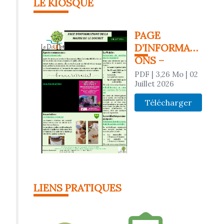
LE KIOSQUE
PAGE
D’INFORMATI
ONS –
JUILLET 2026
PDF
| 3,26 Mo
| 02
Juillet 2026
Télécharger
LIENS PRATIQUES