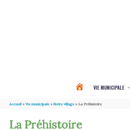
Aller au contenu
Aller au pied de page
VIE MUNICIPALE
PROCHAINS
Accueil
Vie municipale
Notre village
La Préhistoire
ÉVÉNEMENTS
La Préhistoire