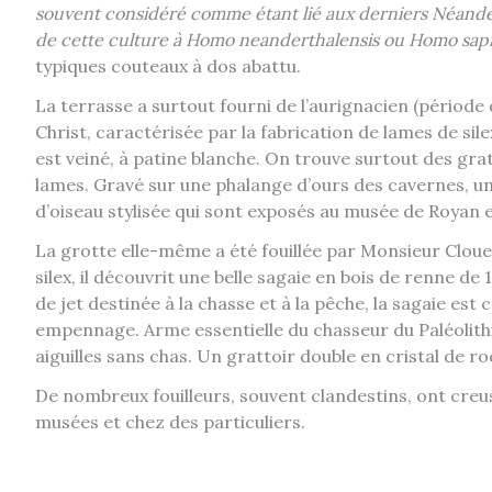
souvent considéré comme étant lié aux derniers Néanderta
de cette culture à Homo neanderthalensis ou Homo sap
typiques couteaux à dos abattu.
La terrasse a surtout fourni de l’aurignacien (période
Christ, caractérisée par la fabrication de lames de silex, 
est veiné, à patine blanche. On trouve surtout des gra
lames. Gravé sur une phalange d’ours des cavernes, un
d’oiseau stylisée qui sont exposés au musée de Royan e
La grotte elle-même a été fouillée par Monsieur Cloue
silex, il découvrit une belle sagaie en bois de renne d
de jet destinée à la chasse et à la pêche, la sagaie es
empennage. Arme essentielle du chasseur du Paléolithi
aiguilles sans chas. Un grattoir double en cristal de ro
De nombreux fouilleurs, souvent clandestins, ont creus
musées et chez des particuliers.